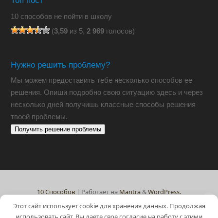
Топ пост
10 способов не пойти в школу
(
3,59
из 5,
2 969
голосов)
Нужно решить проблему?
Мы можем предоставить тебе несколько способов ее
решения. Опиши подробно свою ситуацию
здесь
и через
несколько дней получишь классные способы решения
твоей проблемы.
Получить решение проблемы
10 Способов
| Работает на
Mantra
&
WordPress.
Этот сайт использует cookie для хранения данных. Продолжая
использовать сайт, Вы даете свое согласие на работу с этими